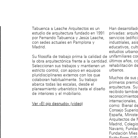
Tabuenca & Leache Arquitectos es un
Han desarrollad
estudio de arquitectura fundado en 1991
privadas: arquit
por Fernando Tabuenca y Jesús Leache,
servicios (edific
con sedes actuales en Pamplona y
industriales, asi
Madrid.
educativos, cultu
estudios urbano
unifamiliares co
Su filosofía de trabajo prima la calidad de
últimos años, co
la obra arquitectónica frente a la cantidad.
rehabilitación d
Seleccionan sus trabajos y mantienen un
urbanos.
estricto control, con apoyo en equipos
pluridisciplinares externos con los que
Muchos de sus p
colaboran habitualmente. Su trabajo
primeros premi
abarca todas las escalas, desde el
arquitectura. Su
planeamiento urbanístico hasta el diseño
recibido tambi
de interiores y el mobiliario.
reconocimientos
internacionales,
Ver «El ojo desnudo» (video)
como: Bienal de
Consejo Superio
España, Ministe
Arquitectos de
Madrid, Colegio
Navarro, Fundac
Fundación Mies
Faith&Form (US