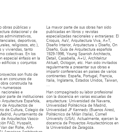
o obras públicas y
La mayor parte de sus obras han sido
ectura dotacional y de
publicadas en libros y revistas
ios administrativos,
especializadas nacionales y extranjeras: El
stenciales, deportivos,
Croquis, A&V, Arquitectura Viva, A+T,
rales, religiosos, etc.),
Diseño Interior, Arquitectura y Diseño, On
s y viviendas, tanto
Diseño, Guía de Arquitectura española
mo colectivas. En los
1929-1996, Young Spanish Architects,
n especial énfasis en la
Detail, Casabella, A+U, Architektur
e edificios y conjuntos
Aktuell, Octogon, etc. Han sido invitados
regularmente a presentar sus obras e
impartir conferencias en países de varios
royectos son fruto de
continentes: España, Portugal, Francia,
os en concursos de
Italia, Inglaterra, Estados Unidos, Taiwan,
 obra construida ha
…
én numerosos
 nacionales e
Han compaginado su labor profesional
 por parte de instituciones
con la docencia en varias escuelas de
 Arquitectura Española,
arquitectura: Universidad de Navarra,
r de Arquitectos de
Universidad Politécnica de Madrid,
rio de Cultura, Colegio de
Universidad JF Kennedy (Buenos Aires),
 Madrid, Ayuntamiento de
Politécnico de Milán (Italia), Cornell
 de Arquitectos Vasco-
University (USA). Actualmente, ejercen la
ión FAD, Hyspalit,
docencia de Proyectos Arquitectónicos en
 Van der Rohe, AIA-
la Universidad de Zaragoza.
A) American Architecture